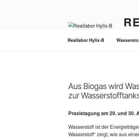
Zum
Inhalt
R
springen
Wasser
Reallabor Hylix-B
Wassersto
Aus Biogas wird Was
zur Wasserstofftanks
Praxistagung am 29. und 30. A
Wasserstoff ist der Energieträg
Wasserstoff“ zeigt, wie aus eine