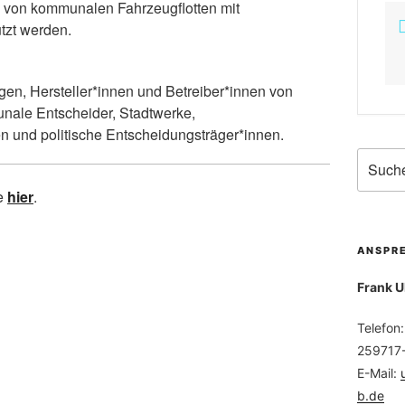
 von kommunalen Fahrzeugflotten mit
tzt werden.
gen, Hersteller*innen und Betreiber*innen von
nale Entscheider, Stadtwerke,
 und politische Entscheidungsträger*innen.
ie
hier
.
ANSPR
Frank U
Telefon
259717
E-Mail:
b.de