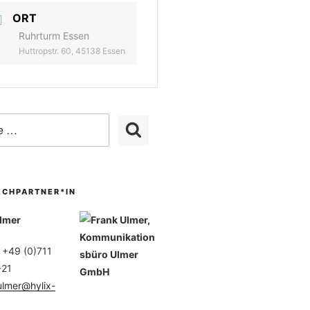
ORT
Ruhrturm Essen
Huttropstr. 60, 45138 Essen
ECHPARTNER*IN
lmer
: +49 (0)711
-21
ulmer@hylix-