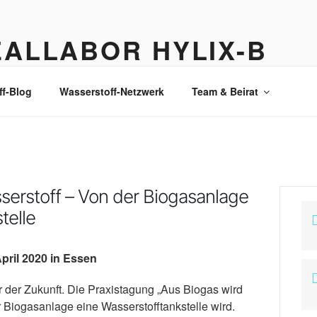
EALLABOR HYLIX-B
stoff-Lkw: Ausgangspunkt für Wasserstoffproduktion und -vert
ff-Blog
Wasserstoff-Netzwerk
Team & Beirat
serstoff – Von der Biogasanlage
telle
pril 2020 in Essen
er der Zukunft. Die Praxistagung „Aus Biogas wird
r Biogasanlage eine Wasserstofftankstelle wird.