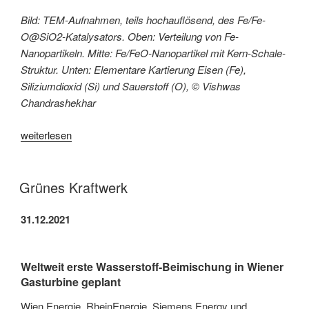
Bild: TEM-Aufnahmen, teils hochauflösend, des Fe/Fe-
O@SiO2-Katalysators. Oben: Verteilung von Fe-
Nanopartikeln. Mitte: Fe/FeO-Nanopartikel mit Kern-Schale-
Struktur. Unten: Elementare Kartierung Eisen (Fe),
Siliziumdioxid (Si) und Sauerstoff (O), © Vishwas
Chandrashekhar
„Eisensilikate
weiterlesen
für
effektivere
Hydrierungen“
Grünes Kraftwerk
31.12.2021
Weltweit erste Wasserstoff-Beimischung in Wiener
Gasturbine geplant
Wien Energie, RheinEnergie, Siemens Energy und