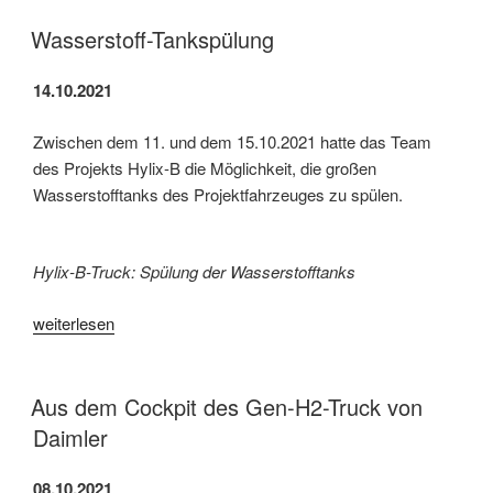
Straßenzulassung
für
Wasserstoff-Tankspülung
Brennstoffzellen-
Lkw“
14.10.2021
Zwischen dem 11. und dem 15.10.2021 hatte das Team
des Projekts Hylix-B die Möglichkeit, die großen
Wasserstofftanks des Projektfahrzeuges zu spülen.
Hylix-B-Truck: Spülung der
Wasserstofftank
s
„Wasserstoff-
weiterlesen
Tankspülung“
Aus dem Cockpit des Gen-H2-Truck von
Daimler
08.10.2021