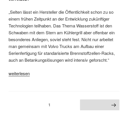
„Selten lässt ein Hersteller die Öffentlichkeit schon zu so
einem frühen Zeitpunkt an der Entwicklung zukünftiger
Technologien teilhaben. Das Thema Wasserstoff ist den
Schwaben mit dem Stern am Kühlergrill aber offenbar ein
besonderes Anliegen, soviel steht fest. Nicht nur arbeitet
man gemeinsam mit Volvo Trucks am Aufbau einer
Serienfertigung für standarisierte Brennstoffzellen-Racks,
auch an Betankungslösungen wird intensiv geforscht.“
„Aus
weiterlesen
dem
Cockpit
des
Gen-
Seitennummerierung
Seite
1
Nächste Seite
H2-
der
Truck
Beiträge
von
Daimler“