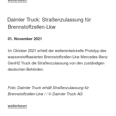
für
saubere
Energietechnologien
Daimler Truck: Straßenzulassung für
sinken
Brennstoffzellen-Lkw
deutlich
schneller“
01. November 2021
Im Oktober 2021 erhielt der weiterentwickelte Prototyp des
wasserstoffbasierten Brennstoffzellen-Lkw Mercedes-Benz
GenH2 Truck die Straßenzulassung von den zuständigen
deutschen Behörden.
Foto: Daimler Truck erhält Straßenzulassung für
Brennstoffzellen-Lkw / / © Daimler Truck AG
„Daimler
weiterlesen
Truck: