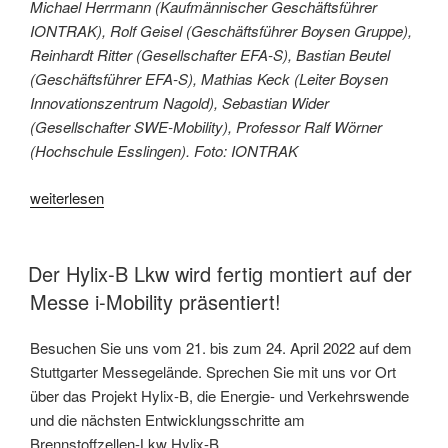
Michael Herrmann (Kaufmännischer Geschäftsführer
IONTRAK), Rolf Geisel (Geschäftsführer Boysen Gruppe),
Reinhardt Ritter (Gesellschafter EFA-S), Bastian Beutel
(Geschäftsführer EFA-S), Mathias Keck (Leiter Boysen
Innovationszentrum Nagold), Sebastian Wider
(Gesellschafter SWE-Mobility), Professor Ralf Wörner
(Hochschule Esslingen). Foto: IONTRAK
„Förderprojekt
weiterlesen
Hylix-
B
mündet
Der Hylix-B Lkw wird fertig montiert auf der
in
Messe i-Mobility präsentiert!
Firmengründung“
Besuchen Sie uns vom 21. bis zum 24. April 2022 auf dem
Stuttgarter Messegelände. Sprechen Sie mit uns vor Ort
über das Projekt Hylix-B, die Energie- und Verkehrswende
und die nächsten Entwicklungsschritte am
Brennstoffzellen-Lkw Hylix-B.