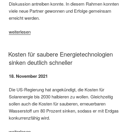
Diskussion antreiben konnte. In diesem Rahmen konnten
viele neue Partner gewonnen und Erfolge gemeinsam
erreicht werden.
„Hylix-
weiterlesen
B:
aktueller
Stand
Kosten für saubere Energietechnologien
und
sinken deutlich schneller
Zukunft“
18. November 2021
Die US-Regierung hat angekündigt, die Kosten für
Solarenergie bis 2030 halbieren zu wollen. Gleichzeitig
sollen auch die Kosten für sauberen, erneuerbaren
Wasserstoff um 80 Prozent sinken, sodass er mit Erdgas
konkurrenzfähig wird.
„Kosten
weiterlesen