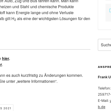
ff Auto, Zug und Bus fahren kann. Man kann
 heizen und Stahl und chemische Produkte
off kann Energie lange und ohne Verluste
b gilt H
als eine der wichtigsten Lösungen für den
2
ie
hier
.
er
.
ANSPR
kann es auch kurzfristig zu Änderungen kommen.
Frank U
Sie unter „weitere Informationen“.
Telefon
259717
E-Mail:
b.de
S 2021