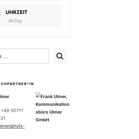
UHRZEIT
All Day
ECHPARTNER*IN
lmer
: +49 (0)711
-21
ulmer@hylix-