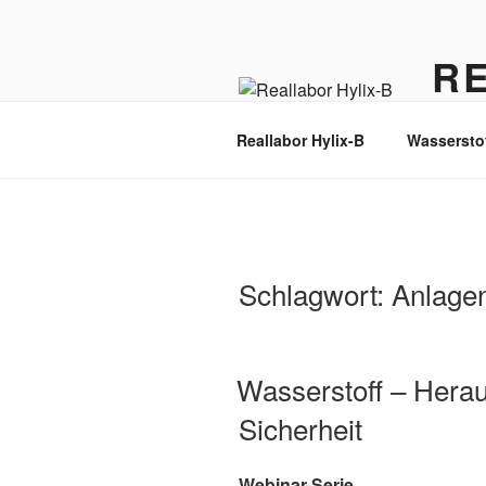
Zum
Inhalt
R
springen
Wasser
Reallabor Hylix-B
Wassersto
Schlagwort:
Anlagen
Wasserstoff – Herau
Sicherheit
Webinar-Serie