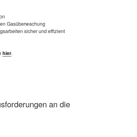
ion
chen Gasüberwachung
arbeiten sicher und effizient
ie
hier
.
sforderungen an die