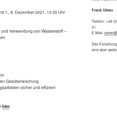
Frank Ulmer
und 1., 8. Dezember 2021, 13.30 Uhr
Telefon: +49 (
21
t und Verwendung von Wasserstoff –
E-Mail:
ulmer@h
ken
Das Forschungsp
sind aber weiter
ion
chen Gasüberwachung
arbeiten sicher und effizient
ie
hier
.