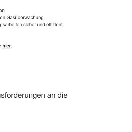
ion
chen Gasüberwachung
arbeiten sicher und effizient
ie
hier
.
sforderungen an die