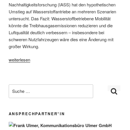
Nachhaltigkeitsforschung (IASS) hat den hypothetischen
Umstieg auf Wasserstoffantriebe an mehreren Szenarien
untersucht. Das Fazit: Wasserstoffbetriebene Mobilität
könnte die Treibhausgasemissionen reduzieren und die
Luftqualität deutlich verbessern – insbesondere bei
schweren Nutzfahrzeugen wäre dies eine Änderung mit
großer Wirkung.
„H2-
weiterlesen
Nutz-
und
Großfahrzeuge
–
substanzieller
Beitrag
zu
ANSPRECHPARTNER*IN
Klimazielen“