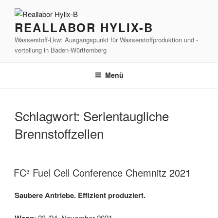
Zum
Inhalt
REALLABOR HYLIX-B
springen
Wasserstoff-Lkw: Ausgangspunkt für Wasserstoffproduktion und -
verteilung in Baden-Württemberg
Menü
Schlagwort:
Serientaugliche
Brennstoffzellen
FC³ Fuel Cell Conference Chemnitz 2021
Saubere Antriebe. Effizient produziert.
Wann
: 23./24. November 2021