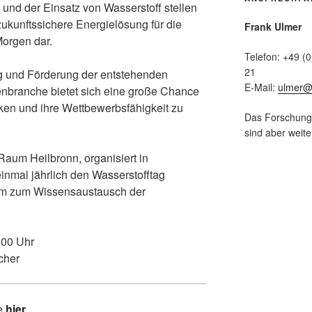
 und der Einsatz von Wasserstoff stellen
zukunftssichere Energielösung für die
Frank Ulmer
orgen dar.
Telefon: +49 (
21
ng und Förderung der entstehenden
E-Mail:
ulmer@h
enbranche bietet sich eine große Chance
rken und ihre Wettbewerbsfähigkeit zu
Das Forschungsp
sind aber weiter
aum Heilbronn, organisiert in
nmal jährlich den Wasserstofftag
rm zum Wissensaustausch der
6.00 Uhr
cher
ie
hier
.