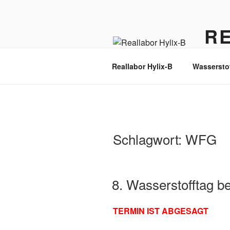
Zum
Inhalt
R
springen
Wasser
Reallabor Hylix-B
Wassersto
Schlagwort:
WFG
8. Wasserstofftag 
TERMIN IST ABGESAGT