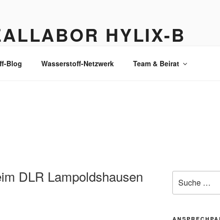
EALLABOR HYLIX-B
stoff-Lkw: Ausgangspunkt für Wasserstoffproduktion und -vert
ff-Blog
Wasserstoff-Netzwerk
Team & Beirat
beim DLR Lampoldshausen
ANSPRECHPA