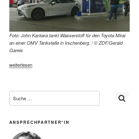
Foto: John Kantara tankt Wasserstoff für den Toyota Mirai
an einer OMV Tankstelle in Irschenberg. / © ZDF/Gerald
Gareis
„Wasserstoffantrieb
weiterlesen
und
die
Energiewende“
ANSPRECHPARTNER*IN