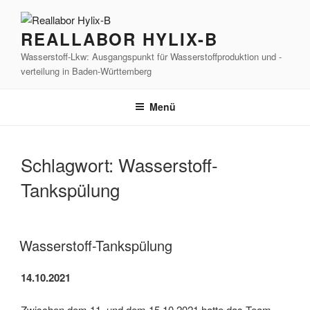
Zum
Inhalt
REALLABOR HYLIX-B
springen
Wasserstoff-Lkw: Ausgangspunkt für Wasserstoffproduktion und -
verteilung in Baden-Württemberg
Menü
Schlagwort:
Wasserstoff-
Tankspülung
Wasserstoff-Tankspülung
14.10.2021
Zwischen dem 11. und dem 15.10.2021 hatte das Team